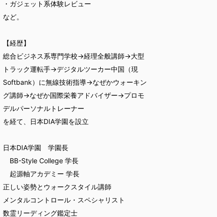
・ガジェット系体験レビュー
など。
【経歴】
総合ビジネス系専門学校→経理全般講師→大型
トラック運転手→デジタルツーカー中国（現
Softbank）に無線技術指導→なぜかウォーキン
グ講師→なぜか国際栄養アドバイザー→プロモ
デルパーソナルトレーナー
を経て、日本DIA学園を設立
日本DIA学園 学園長
BB-Style College 学長
起源軸アカデミー 学長
正しい姿勢とウォークスタイル講師
メンタルコントロール・スペシャリスト
数霊リーディング鑑定士