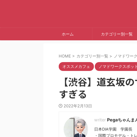
ホーム
カテゴリー別一覧
HOME
>
カテゴリー別一覧
>
ノマドワー
オススメカフェ
ノマドワークスポッ
【渋谷】道玄坂の
すぎる
2022年2月13日
Pegaちゃんま
日本DIA学園 学園長
・国際プロモデル・ト