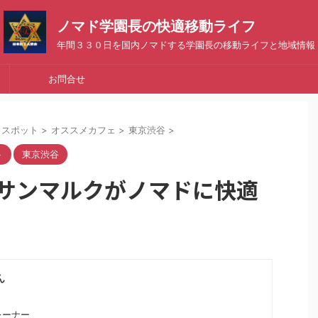
ノマド学園長の快適移動ライフ
年間３３０日を国内ノマドする学園長の移動ライフと地域情報
お問合せ
クスポット
>
オススメカフェ
>
東京渋谷
>
ト
東京渋谷
サンマルクがノマドに快適
ん
レーナー