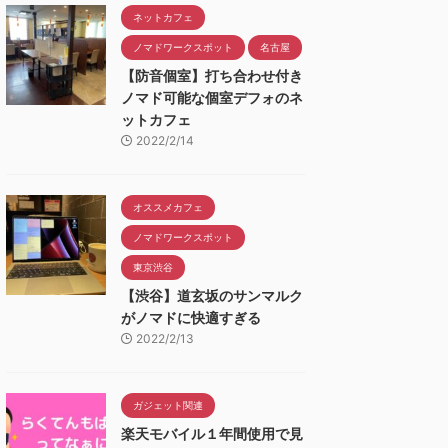
ネットカフェ
ノマドワークスポット
名古屋
【防音個室】打ち合わせ付き
ノマド可能な個室デフォのネ
ットカフェ
2022/2/14
オススメカフェ
ノマドワークスポット
東京渋谷
【渋谷】道玄坂のサンマルク
がノマドに快適すぎる
2022/2/13
ガジェット関連
楽天モバイル１年間使用で見