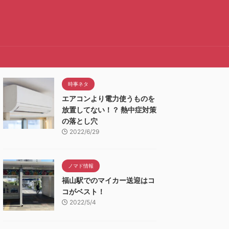
時事ネタ
エアコンより電力使うものを
放置してない！？ 熱中症対策
の落とし穴
2022/6/29
ノマド情報
福山駅でのマイカー送迎はコ
コがベスト！
2022/5/4