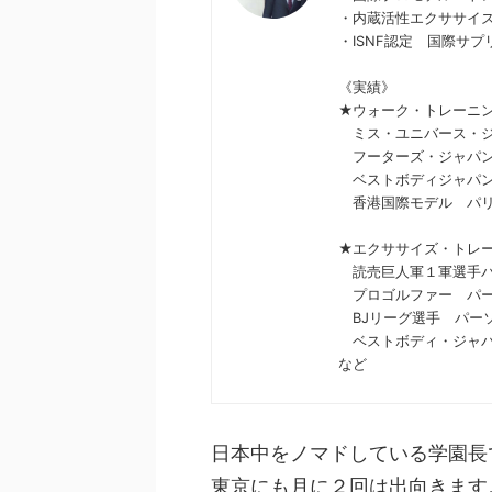
・内蔵活性エクササイ
・ISNF認定 国際サ
《実績》
★ウォーク・トレーニ
ミス・ユニバース・ジ
フーターズ・ジャパン
ベストボディジャパン
香港国際モデル パリ
★エクササイズ・トレ
読売巨人軍１軍選手パ
プロゴルファー パー
BJリーグ選手 パー
ベストボディ・ジャパ
など
日本中をノマドしている学園長
東京にも月に２回は出向きます